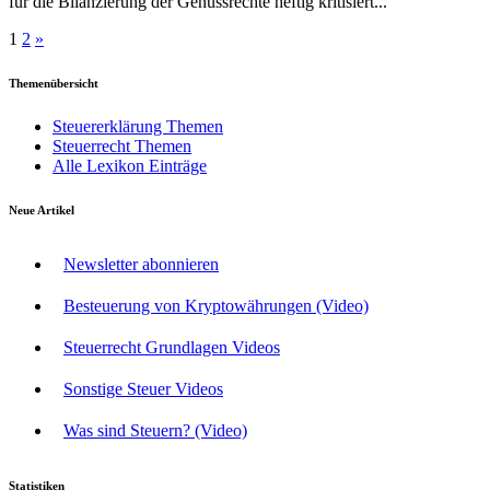
für die Bilanzierung der Genussrechte heftig kritisiert...
Seitennummerierung
1
2
»
der
Themenübersicht
Beiträge
Steuererklärung Themen
Steuerrecht Themen
Alle Lexikon Einträge
Neue Artikel
Newsletter abonnieren
Besteuerung von Kryptowährungen (Video)
Steuerrecht Grundlagen Videos
Sonstige Steuer Videos
Was sind Steuern? (Video)
Statistiken