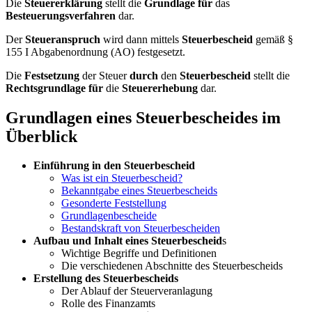
Die
Steuererklärung
stellt die
Grundlage für
das
Besteuerungsverfahren
dar.
Der
Steueranspruch
wird dann mittels
Steuerbescheid
gemäß §
155 I Abgabenordnung (AO) festgesetzt.
Die
Festsetzung
der Steuer
durch
den
Steuerbescheid
stellt die
Rechtsgrundlage für
die
Steuererhebung
dar.
Grundlagen eines Steuerbescheides im
Überblick
Einführung in den Steuerbescheid
Was ist ein Steuerbescheid?
Bekanntgabe eines Steuerbescheids
Gesonderte Feststellung
Grundlagenbescheide
Bestandskraft von Steuerbescheiden
Aufbau und Inhalt eines Steuerbescheid
s
Wichtige Begriffe und Definitionen
Die verschiedenen Abschnitte des Steuerbescheids
Erstellung des Steuerbescheids
Der Ablauf der Steuerveranlagung
Rolle des Finanzamts