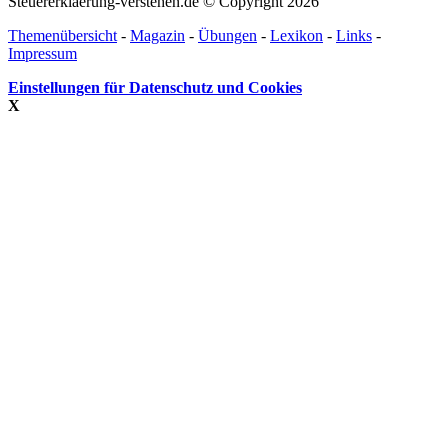
Steuererklaerung-verstehen.de © Copyright 2026
Themenübersicht
-
Magazin
-
Übungen
-
Lexikon
-
Links
-
Impressum
Einstellungen für Datenschutz und Cookies
X