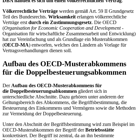
DBA handelt es sich um einen völkerrechtlichen Vertrag
.
Völkerrechtliche Verträge
werden gemäß Art. 59 II Grundgesetz
Teil des Bundesrechts.
Wirksamkeit
erlangen völkerrechtliche
Verträge erst
durch ein Zustimmungsgesetz
. Die OECD
(
Organisation for Economic Cooperation and Development -
Organisation für wirtschaftliche Zusammenarbeit und Entwicklung)
hat zur Vereinfachung und als Grundlage ein Musterabkommen
(
OECD-MA
) entworfen, welches den Ländern als Vorlage für
Vertragsverhandlungen dienen soll.
Aufbau des OECD-Musterabkommens
für die Doppelbesteuerungsabkommen
Der
Aufbau des OECD-Musterabkommens für
die Doppelbesteuerungsabkommen
gliedert sich in
unterschiedliche Abschnitte. Dazu gehören unter anderem der
Geltungsbereich des Abkommens, die Begriffsbestimmung, die
Besteuerung des Einkommens und Vermögens sowie die Methoden
zur Vermeidung der Doppelbesteuerung.
Unter den Abschnitt der Begriffsbestimmung wird zum Beispiel im
OECD-Musterabkommen der Begriff der
Betriebsstätte
konkretisiert. Der Begriff ist zentral, da an ihn bestimmte