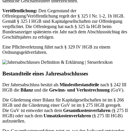
sämtliche Geschäftsführer unterzeichnen.
Veröffentlichung:
Den Gegenstand der
Offenlegung/Veröffentlichung regelt der § 325 I Nr. 1-2, 1b HGB.
Gemäß § 325 I HGB sind Kapitalgesellschaften zur Offenlegung
verpflichtet. Die Offenlegung hat nach § 325 Ia HGB beim
Bundesanzeiger spätestens ein Jahr nach dem Abschlussstichtag des
Geschäftsjahres zu erfolgen.
Eine Pflichtverletzung führt nach § 329 IV HGB zu einem
Ordnungsgeldverfahren.
Bestandteile eines Jahresabschlusses
Der Jahresabschluss besitzt als
Mindestbestandteile
nach § 242 III
HGB die
Bilanz
und die
Gewinn- und Verlustrechnung
(GuV).
Die Gliederung einer Bilanz für Kapitalgesellschaften ist im § 266
HGB und die Gliederung einer GuV ist im § 275 HGB geregelt.
Die GuV ist entweder nach dem
Gesamtkostenverfahren
(§ 275 II
HGB) oder nach dem
Umsatzkostenverfahren
(§ 275 III HGB)
aufzustellen.
Das Gesamtkostenverfahren zeigt an,
wo
der Aufwand entstanden