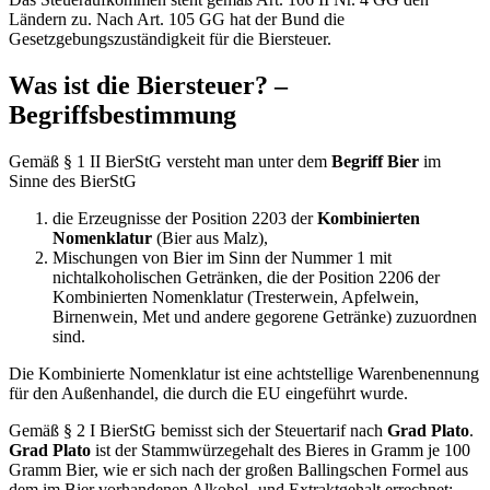
Ländern zu. Nach Art. 105 GG hat der Bund die
Gesetzgebungszuständigkeit für die Biersteuer.
Was ist die Biersteuer? –
Begriffsbestimmung
Gemäß § 1 II BierStG versteht man unter dem
Begriff Bier
im
Sinne des BierStG
die Erzeugnisse der Position 2203 der
Kombinierten
Nomenklatur
(Bier aus Malz),
Mischungen von Bier im Sinn der Nummer 1 mit
nichtalkoholischen Getränken, die der Position 2206 der
Kombinierten Nomenklatur (Tresterwein, Apfelwein,
Birnenwein, Met und andere gegorene Getränke) zuzuordnen
sind.
Die Kombinierte Nomenklatur ist eine achtstellige Warenbenennung
für den Außenhandel, die durch die EU eingeführt wurde.
Gemäß § 2 I BierStG bemisst sich der Steuertarif nach
Grad Plato
.
Grad Plato
ist der Stammwürzegehalt des Bieres in Gramm je 100
Gramm Bier, wie er sich nach der großen Ballingschen Formel aus
dem im Bier vorhandenen Alkohol- und Extraktgehalt errechnet;