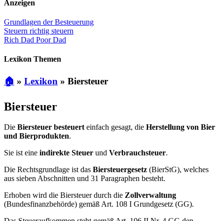
Anzeigen
Grundlagen der Besteuerung
Steuern richtig steuern
Rich Dad Poor Dad
Lexikon Themen
🏠
»
Lexikon
»
Biersteuer
Biersteuer
Die
Biersteuer besteuert
einfach gesagt, die
Herstellung von Bier
und Bierprodukten
.
Sie ist eine
indirekte
Steuer
und
Verbrauchsteuer
.
Die Rechtsgrundlage ist das
Biersteuergesetz
(BierStG), welches
aus sieben Abschnitten und 31 Paragraphen besteht.
Erhoben wird die Biersteuer durch die
Zollverwaltung
(Bundesfinanzbehörde) gemäß Art. 108 I Grundgesetz (GG).
Das Steueraufkommen steht gemäß Art. 106 II Nr. 4 GG den